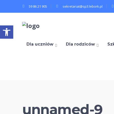
59 86 21 905
sekretariat@sp3.lebork.pl
Open toolbar
Dla uczniów
Dla rodziców
Sz
unnamed-9