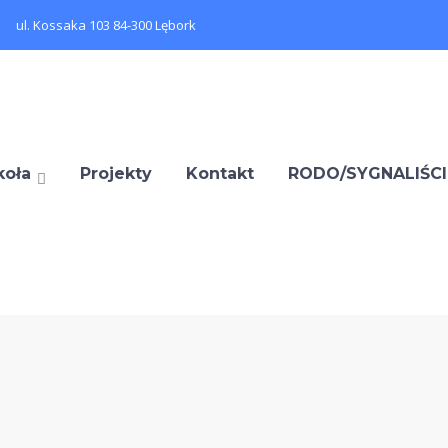
ul. Kossaka 103 84-300 Lębork
koła
Projekty
Kontakt
RODO/SYGNALIŚCI