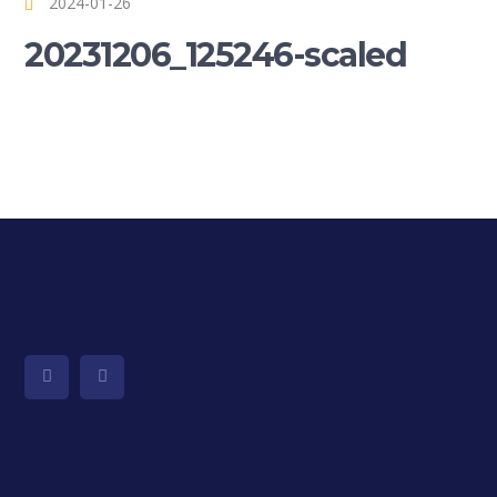
2024-01-26
20231206_125246-scaled