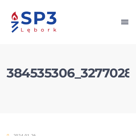
384535306_32770286
2024-01-26